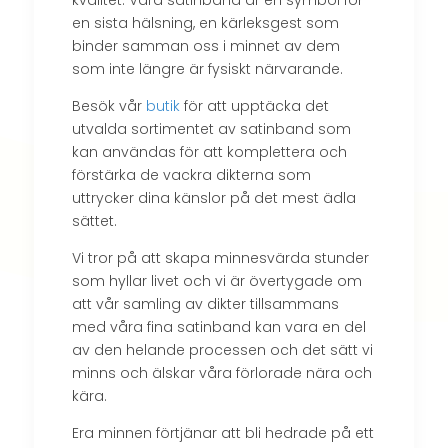
kvalitet. Våra satinband är en symbol för
en sista hälsning, en kärleksgest som
binder samman oss i minnet av dem
som inte längre är fysiskt närvarande.
Besök vår
butik
för att upptäcka det
utvalda sortimentet av satinband som
kan användas för att komplettera och
förstärka de vackra dikterna som
uttrycker dina känslor på det mest ädla
sättet.
Vi tror på att skapa minnesvärda stunder
som hyllar livet och vi är övertygade om
att vår samling av dikter tillsammans
med våra fina satinband kan vara en del
av den helande processen och det sätt vi
minns och älskar våra förlorade nära och
kära.
Era minnen förtjänar att bli hedrade på ett