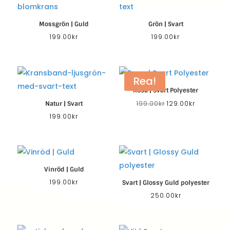
Mossgrön | Guld
Grön | Svart
199.00
kr
199.00
kr
Rea!
Rosa | Svart Polyester
Det
Det
199.00
kr
129.00
kr
Natur | Svart
ursprungliga
nuvarand
199.00
kr
priset
priset
var:
är:
199.00kr.
129.00kr.
Vinröd | Guld
199.00
kr
Svart | Glossy Guld polyester
250.00
kr