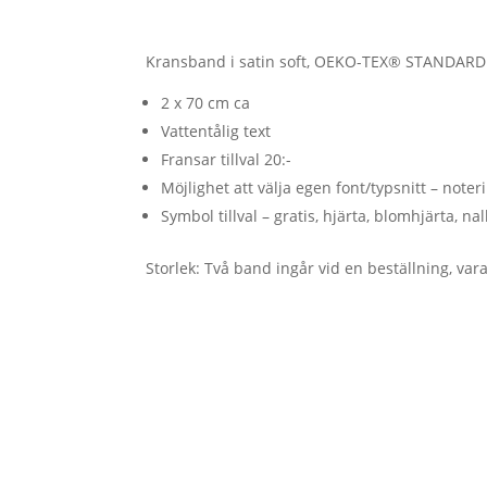
Kransband i satin soft, OEKO-TEX® STANDARD 
2 x 70 cm ca
Vattentålig text
Fransar tillval 20:-
Möjlighet att välja egen font/typsnitt – noter
Symbol tillval – gratis, hjärta, blomhjärta, na
Storlek: Två band ingår vid en beställning, var