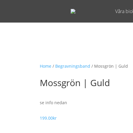
Våra bio
Home
/
Begravningsband
/ Mossgrön | Guld
Mossgrön | Guld
se info nedan
199.00
kr