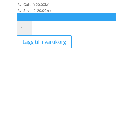
Guld
(+
20.00
kr
)
Silver
(+
20.00
kr
)
Mossgrön
|
Guld
Lägg till i varukorg
mängd