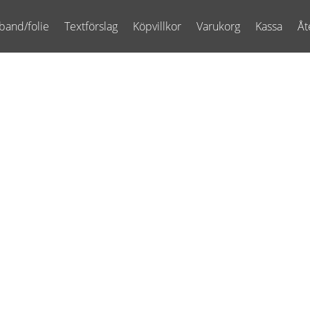
band/folie
Textförslag
Köpvillkor
Varukorg
Kassa
Åt