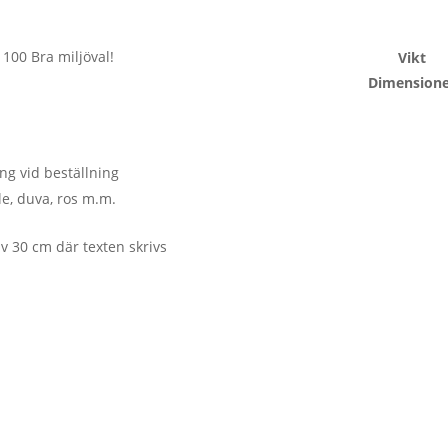
100 Bra miljöval!
Vikt
Dimensione
ing vid beställning
lle, duva, ros m.m.
av 30 cm där texten skrivs