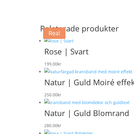
Relaterade produkter
Rea!
Rose | Svart
199.00
kr
Natur | Guld Moiré effe
250.00
kr
Natur | Guld Blomrand
280.00
kr