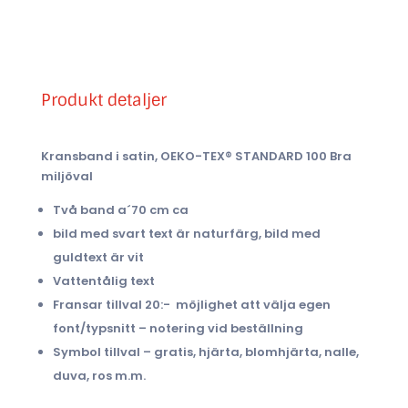
Produkt detaljer
Kransband i satin, OEKO-TEX® STANDARD 100 Bra
miljöval
Två band a´70 cm ca
bild med svart text är naturfärg, bild med
guldtext är vit
Vattentålig text
Fransar tillval 20:- möjlighet att välja egen
font/typsnitt – notering vid beställning
Symbol tillval – gratis, hjärta, blomhjärta, nalle,
duva, ros m.m.