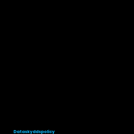
Adress
Surbrunnsvägen 5, 44830 FLODA, Västra
Götaland
Kontakt
031-190002
0708 190140
0708 290544
Info@begravningsband.se
Dataskyddspolicy