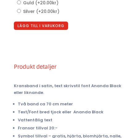
Guld
(+
20.00
kr
)
Silver
(+
20.00
kr
)
LÄGG TILL I VARUKORG
Produkt detaljer
Kransband i satin, text skrivstil font Ananda Black
eller liknande.
Två band ca 70 cm meter
Text/Font bred tjock eller Ananda Black
Vattentålig text
Fransar tillval 20:-
Symbol tillval – gratis, hjärta, blomhjärta, nalle,