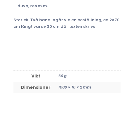
duva, ros m.m.
Storlek: Två band ingår vid en beställning, ca 2×70
cm långt varav 30 cm där texten skrivs
Vikt
60 g
Dimensioner
1000 × 10 × 2 mm