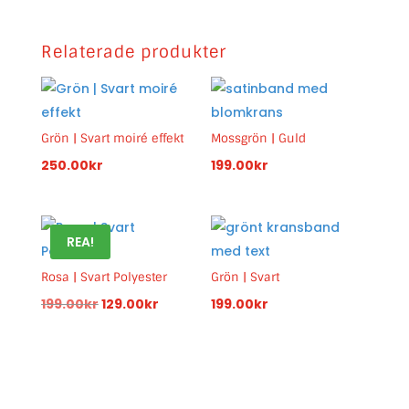
Relaterade produkter
Grön | Svart moiré effekt
Mossgrön | Guld
250.00
kr
199.00
kr
REA!
Rosa | Svart Polyester
Grön | Svart
Det
Det
199.00
kr
129.00
kr
199.00
kr
ursprungliga
nuvarande
priset
priset
var:
är:
199.00kr.
129.00kr.