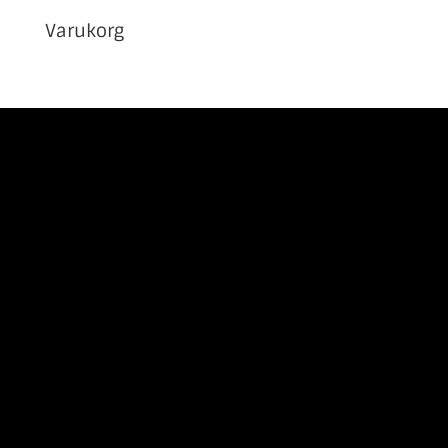
Varukorg
Adress
Surbrunnsvägen 5, 44830 FLODA, Västra
Götaland
Kontakt
031-190002