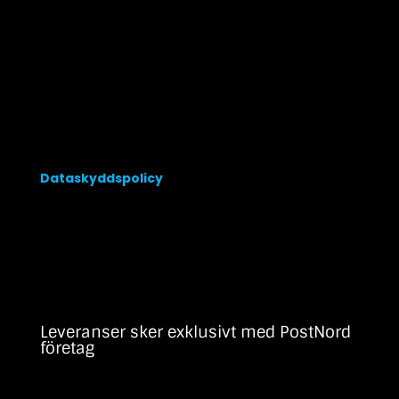
0708 190140
0708 290544
Info@begravningsband.se
Dataskyddspolicy
Leveranser sker exklusivt med PostNord
företag