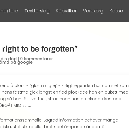
nd/folie
Textförslag
Köpvillkor
Varukorg
Kassa
 right to be forgotten”
 din död
|
0 kommentarer
cker blå blom - “glöm mig ej” - Enligt legenden hur namnet kom
och hans fästmö gick längst en flod plockade han en bukett med
ng så han föll i vattnet, strax innan han drunknade kastade
FÖRGÄT MIG EJ…..
tt informationssamhälle. Lagrad information behöver många
toriska, statistiska eller brottsbekämpande ändamål