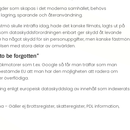
der som skapas i det moderna samhället, behövs
 lagring, sparande och återanvändning.
ö skulle inträffa idag, hade det kanske filmats, lagts ut på
Eftersom dataskyddsförordningen enbart ger skydd åt levande
nte ha något skydd för sin personuppgifter, men kanske fästmön
delsen med stora delar av omvärlden.
to be forgotten”
sökmotorer som t.ex. Google så får man träffar som man
014 bestämde EU att man har den möjligheten att radera om
er överflödiga.
ing enligt europeisk dataskyddslag av innehåll som indexerats
 – Gäller ej Brottsregister, skatteregister, PDL information,