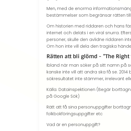
Men, med de enorma informationsmäng
bestämmelser som begränsar rätten till
Om historien med riddaren och hans fästm
internet och delats i en viral snurra. 
personer, skulle den avlidne riddaren i
Om hon inte vill dela den tragiska hän
Rätten att bli glömd - ”The Right 
Ibland när man söker på sitt namn på 
kanske inte vill att andra ska få se. 2
sökresultatet inte stämmer, irrelevant ell
Källa: Datainspektionen (Begär borttagn
på Google Sök)
Rätt att få sina personuppgifter borttagna
folkbokföringsuppgifter etc
Vad är en personuppgift?