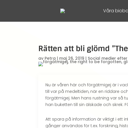
Våra bioba
Rätten att bli glömd ”The
av
Petra
|
maj 26, 2019
|
Social medier efter
Nu är våren här och förgätmigej är i va
till var på medeltiden, när en riddare 
förgätmigej. Men hans rustning var så tu
han buketten till sin älskade och skrek: 
Att spara på information är viktigt i e
gånger användas för t.ex. forskning, his