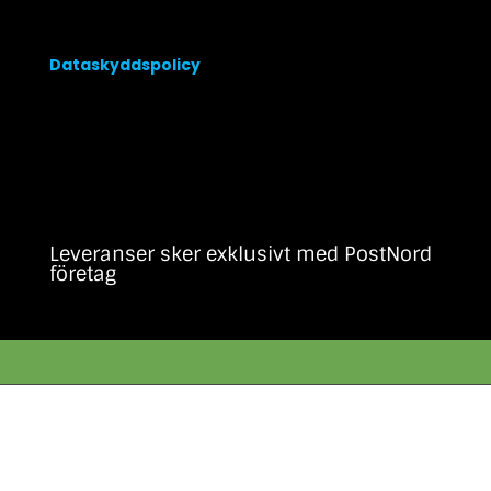
Dataskyddspolicy
Leveranser sker exklusivt med PostNord
företag
SSL Certifierat för Säkra Transaktioner